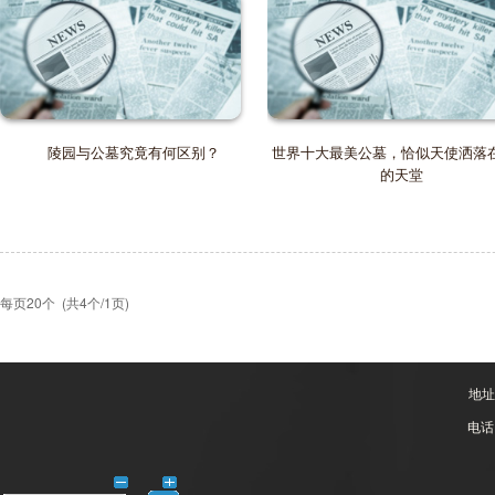
陵园与公墓究竟有何区别？
世界十大最美公墓，恰似天使洒落
的天堂
每页20个 (共4个/1页)
地址
电话：