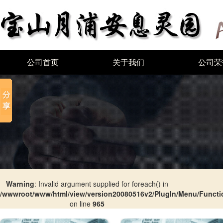
公司首页
关于我们
公司荣
Warning
: Invalid argument supplied for foreach() in
/wwwroot/www/html/view/version20080516v2/PlugIn/Menu/Funct
on line
965