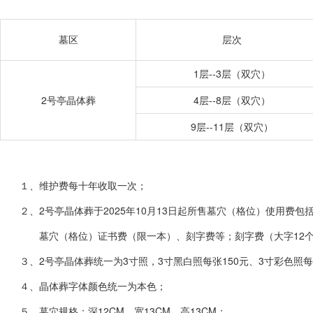
墓区
层次
1层--3层（双穴）
2号亭晶体葬
4层--8层（双穴）
9层--11层（双穴）
１、维护费每十年收取一次；
２、2号亭晶体葬于2025年10月13日起所售墓穴（格位）使用费
墓穴（格位）证书费（限一本）、刻字费等；刻字费（大字12个
３、2号亭晶体葬统一为3寸照，3寸黑白照每张150元、3寸彩色照每
４、晶体葬字体颜色统一为本色；
５、墓穴规格：深12CM、宽13CM、高13CM；