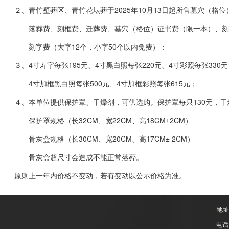
２、青竹壁葬区、青竹花坛葬于2025年10月13日起所售墓穴（格
落葬费、刻框费、迁葬费、墓穴（格位）证书费（限一本）、刻
刻字费（大字12个，小字50个以内免费）；
３、4寸寿字每张195元、4寸黑白照每张220元、4寸彩照每张330元
4寸加框黑白照每张500元、4寸加框彩照每张615元；
４、本单位提供保护罩、干燥剂，可供选购。保护罩每只130元，干燥
保护罩规格（长32CM、宽22CM、高18CM±2CM）
骨灰盒规格（长30CM、宽20CM、高17CM± 2CM）
骨灰盒超尺寸会造成不能正常落葬。
原则上一年内价格不变动，若有变动以公示价格为准。
地址
电话：